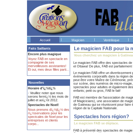
|
|
|
Accueil
Magicien
Ventriloque
Le magicien FAB pour la m
Faits Saillants
Encore plus magique
Vous cherchez un magicien à Gatine
Voyez FAB en spectacle en
compagnie de ses
Le magicien FAB offre des spectacles d
merveilleuses assistantes!
et Ottawa! De plus, FAB est parfaitement b
Et oui, mes deux filles parti...
Le magicien FAB offre un divertissement 
événements corporatifs dans la région d
peut être votre Maître de Cérémonie, pré
Nouvelles
sur scène, des numéros de micro-magie, 
spectacles pour adultes et également de
Horaire d'ï¿½tï¿½
enfants; petit ou gros, FAB le fait!
- Veuillez noter que nous
serons fermï¿½ les mois de
FAB est membre de l'association de magi
juillet et aoï¿½t 2012.
of Magicicians), une association de magi
de Gatineau qui se réunissent pour faire é
Spectacles de Noel!
région de la Capitale Nationale.
Nous prenons dï¿½jï¿½ des
rï¿½servations pour les
Spectacles hors région?
spectcales de Noel pour les
entreprises et clients
Le magicien FAB se déplace.
corpo...
FAB à présenté des spectacles de magie 