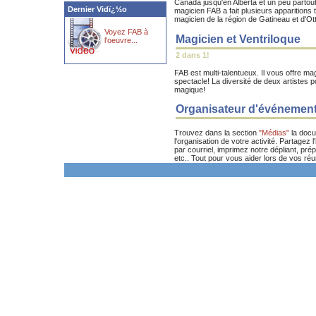
Canada jusqu'en Alberta et un peu partou
Dernier Vidï¿½o
magicien FAB a fait plusieurs apparitions 
magicien de la région de Gatineau et d'Ot
Voyez FAB à
Magicien et Ventriloque
l'oeuvre...
2 dans 1!
FAB est multi-talentueux. Il vous offre ma
spectacle! La diversité de deux artistes po
magique!
Organisateur d'événemen
Trouvez dans la section
"Médias"
la docu
l'organisation de votre activité. Partagez 
par courriel, imprimez notre dépliant, prép
etc.. Tout pour vous aider lors de vos réun